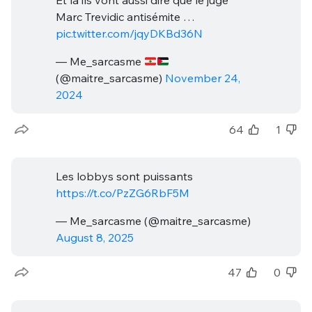
Et là ils vont aussi dire que le juge
Marc Trevidic antisémite …
Un Thread
pic.twitter.com/jqyDKBd36N
— Me_sarcasme
C'EST PARTI
(@maitre_sarcasme)
November 24,
2024
64
1
Les lobbys sont puissants
https://t.co/PzZG6RbF5M
— Me_sarcasme (@maitre_sarcasme)
August 8, 2025
47
0