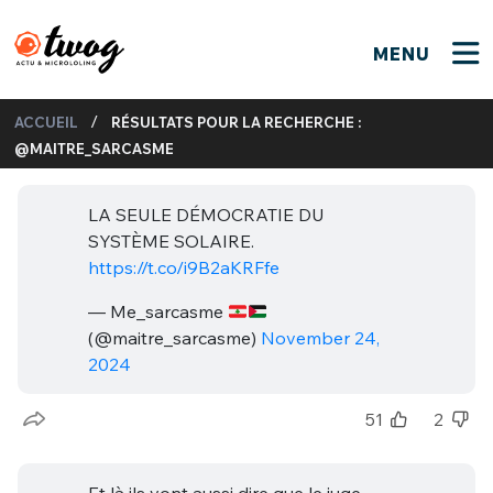
MENU
FERMER
FERMER
Bienvenue !
/
ACCUEIL
RÉSULTATS POUR LA RECHERCHE :
VOTRE PARTICIPATION
@MAITRE_SARCASME
Que souhaitez-vous proposer ?
JE M'INSCRIS
PSEUDO
*
Quelques tweets
LA SEULE DÉMOCRATIE DU
SYSTÈME SOLAIRE.
Connexion
https://t.co/i9B2aKRFfe
EMAIL
*
C'EST PARTI
PSEUDO
— Me_sarcasme
(@maitre_sarcasme)
November 24,
Ma propre sélection
2024
PASSWORD
*
Mot de passe perdu ?
MOT DE PASSE
51
2
M'INSCRIRE
ME CONNECTER
JE M'INSCRIS
CONNEXION