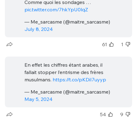
Comme quoi les sondages …
pic.twitter.com/7hkYpU0lqZ
— Me_sarcasme (@maitre_sarcasme)
July 8, 2024
61
1
En effet les chiffres étant arabes, il
fallait stopper l’entrisme des frères
musulmans.
https://t.co/pKDiI7uyyp
— Me_sarcasme (@maitre_sarcasme)
May 5, 2024
54
9